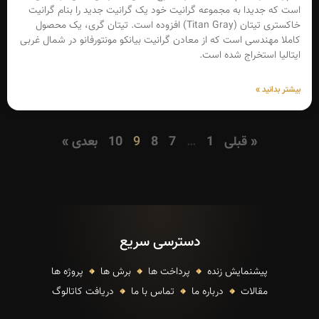
است که جدیدا به مجموعه گرانیت خود یک گرانیت جدید را بنام گرانیت
خاکستری تیتان (Titan Gray) افزوده است. تیتان گری، یک محصول
کاملا مهندسی است که از معادن گرانیت بیانکو مونتورفانو در شمال غربی
ایتالیا استخراج شده است.
بیشتر بدانید »
« قبلی
1
…
7
8
9
10
بعدی »
دسترسی سریع
پیشنمایش زنده
پرداخت ها
برش ها
پروژه ها
مقالات
درباره ما
تماس با ما
دریافت کاتالوگ